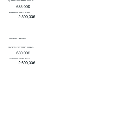
AQUABAT SPORT INFINITY 850 LUX:
685,00€
MERIDIAN 391 SEDAN BRIDGE:
2.800,00€
ogni giorno aggiuntivo:
AQUABAT SPORT INFINITY 850 LUX:
630,00€
MERIDIAN 391 SEDAN BRIDGE:
2.600,00€