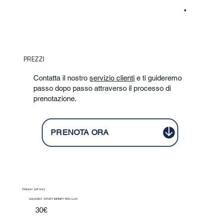
PREZZI
Contatta il nostro
servizio clienti
e ti guideremo
passo dopo passo attraverso il processo di
prenotazione.
PRENOTA ORA
Skipper (all'ora):
AQUABAT SPORT INFINITY 850 LUX:
30€