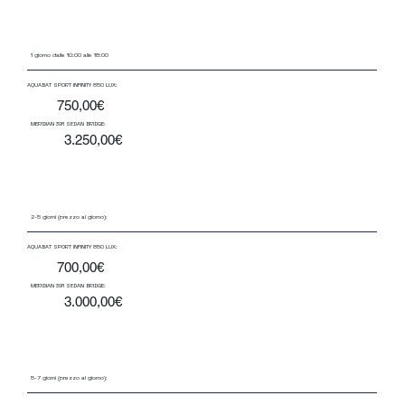
1 giorno dalle 10:00 alle 18:00
AQUABAT SPORT INFINITY 850 LUX:
750,00€
MERIDIAN 391 SEDAN BRIDGE:
3.250,00€
2-5 giorni (prezzo al giorno):
AQUABAT SPORT INFINITY 850 LUX:
700,00€
MERIDIAN 391 SEDAN BRIDGE:
3.000,00€
5-7 giorni (prezzo al giorno):