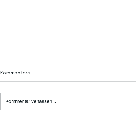
Kommentare
Kommentar verfassen...
DIE ALTSTADT VON
LAZISE: EI
SIRMIONE: EIN
JUWEL AM 
HISTORISCHES UND