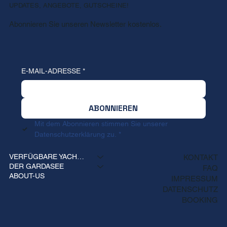
UPDATES, ANGEBOTE, GUTSCHEINE!
Abonnieren Sie unseren Newsletter kostenlos.
E-MAIL-ADRESSE
*
ABONNIEREN
Mit dem Abonnieren stimmen Sie unserer 
Datenschutzerklärung zu.
*
VERFÜGBARE YACHTEN
KONTAKT
DER GARDASEE
FAQ
ABOUT-US
IMPRESSUM
DATENSCHUTZ
BOOKING